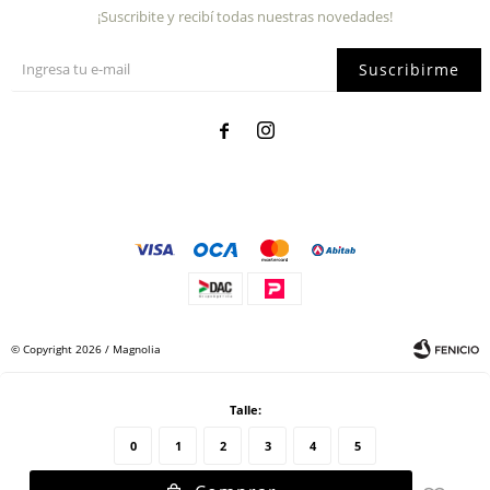
¡Suscribite y recibí todas nuestras novedades!
Suscribirme


© Copyright 2026 / Magnolia
Talle:
0
1
2
3
4
5