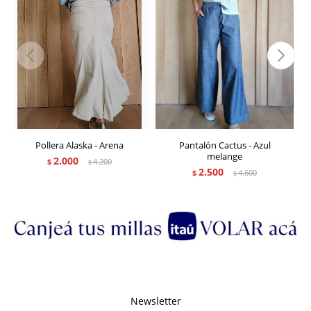
Pollera Alaska - Arena
Pantalón Cactus - Azul
melange
2.000
$
4.200
$
2.500
$
4.600
$
Newsletter