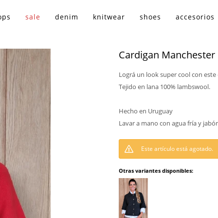
ops
sale
denim
knitwear
shoes
accesorios
Cardigan Manchester 
Lográ un look super cool con este 
Tejido en lana 100% lambswool.
Hecho en Uruguay
Lavar a mano con agua fría y jabó
Este artículo está agotado.
Otras variantes disponibles: