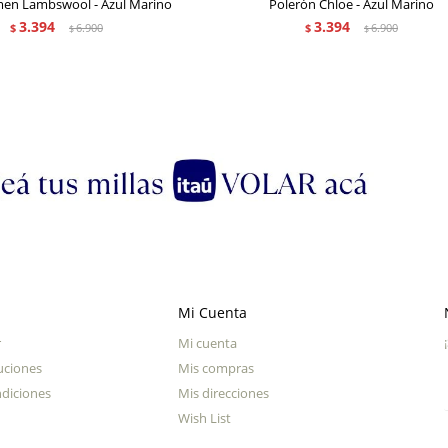
men Lambswool - Azul Marino
Polerón Chloe - Azul Marino
3.394
3.394
$
6.900
$
6.900
$
$
Mi Cuenta
r
Mi cuenta
uciones
Mis compras
diciones
Mis direcciones
Wish List