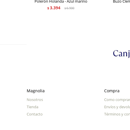
Polerón Holanda - Azul marino
Buzo Cle
3.394
$
6.900
$
Magnolia
Compra
Nosotros
Como compra
Tienda
Envíos y devol
Contacto
Términos y con