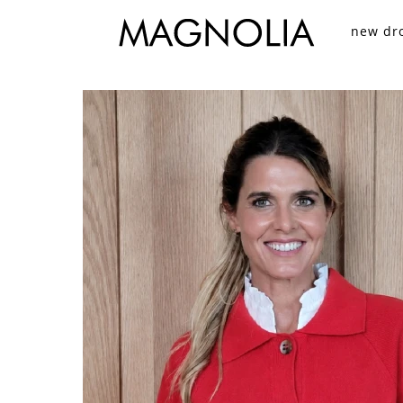
new dr