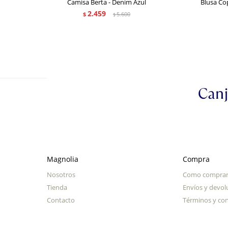
Camisa Berta - Denim Azul
Blusa Co
2.459
$
5.600
$
Magnolia
Compra
Nosotros
Como compra
Tienda
Envíos y devol
Contacto
Términos y con