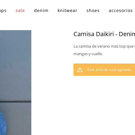
ops
sale
denim
knitwear
shoes
accesorios
Camisa Daikiri - Deni
La camisa de verano mas top que 
mangas y cuello.
Este artículo está agotado.