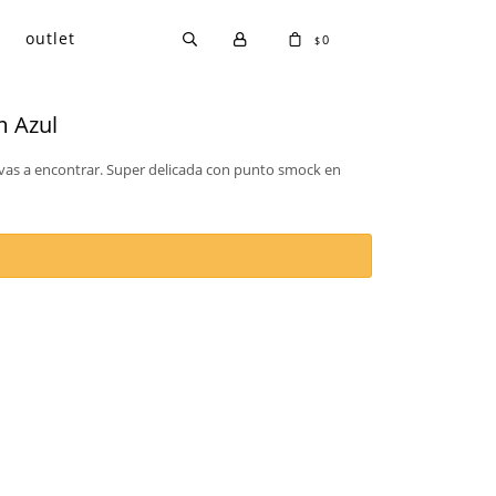
outlet
0
$
m Azul
vas a encontrar. Super delicada con punto smock en