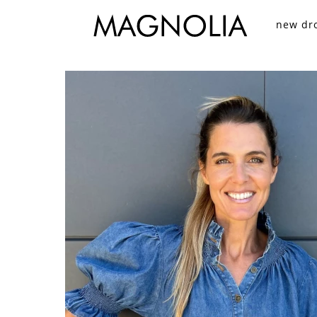
new dr