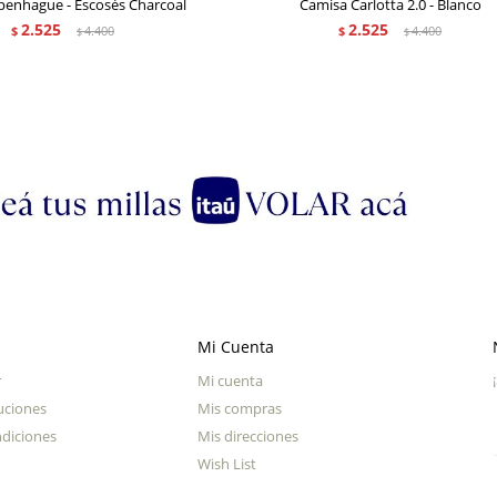
penhague - Escosés Charcoal
Camisa Carlotta 2.0 - Blanco
2.525
2.525
$
4.400
$
4.400
$
$
Mi Cuenta
r
Mi cuenta
uciones
Mis compras
diciones
Mis direcciones
Wish List