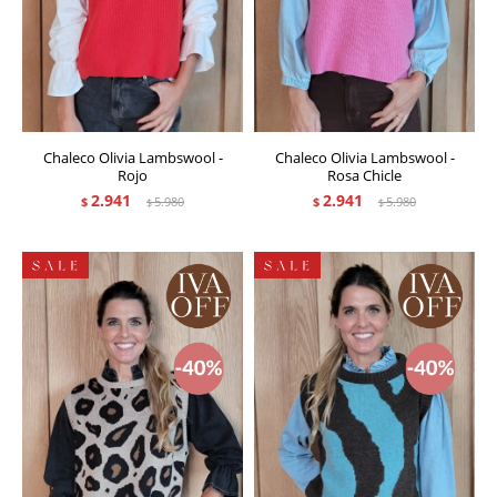
Chaleco Olivia Lambswool -
Chaleco Olivia Lambswool -
Rojo
Rosa Chicle
2.941
2.941
$
5.980
$
5.980
$
$