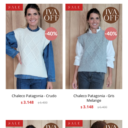
Chaleco Patagonia - Crudo
Chaleco Patagonia - Gris
Melange
3.148
$
6.400
$
3.148
$
6.400
$