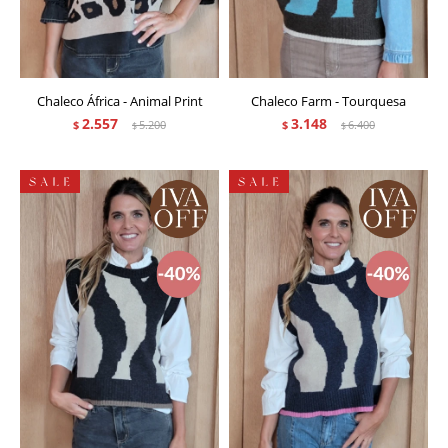
Chaleco África - Animal Print
Chaleco Farm - Tourquesa
2.557
3.148
$
5.200
$
6.400
$
$