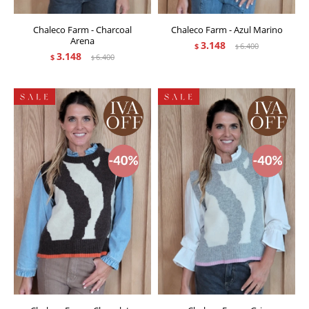
Chaleco Farm - Charcoal
Chaleco Farm - Azul Marino
Arena
3.148
$
6.400
$
3.148
$
6.400
$