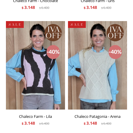
Chaleco Farm - Chocolate
Chaleco Farm - Gris
3.148
3.148
$
6.400
$
6.400
$
$
Chaleco Farm - Lila
Chaleco Patagonia - Arena
3.148
3.148
$
6.400
$
6.400
$
$