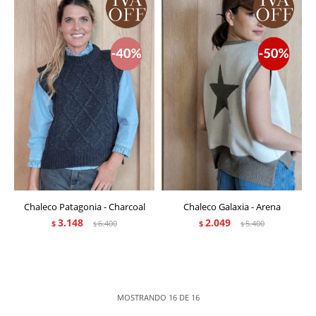
Chaleco Patagonia - Charcoal
Chaleco Galaxia - Arena
3.148
2.049
$
6.400
$
5.400
$
$
MOSTRANDO
16
DE
16