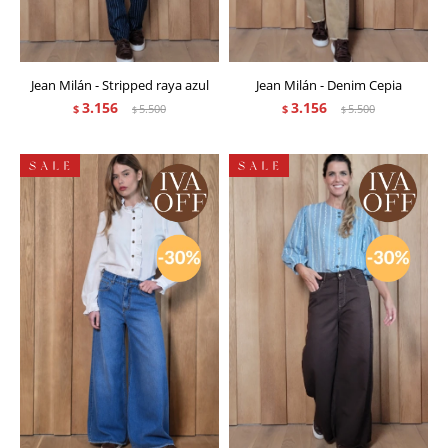
Jean Milán - Stripped raya azul
Jean Milán - Denim Cepia
3.156
3.156
$
5.500
$
5.500
$
$