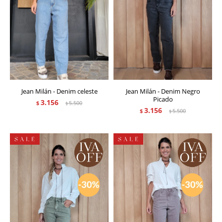
Jean Milán - Denim celeste
Jean Milán - Denim Negro
Picado
3.156
$
5.500
$
3.156
$
5.500
$