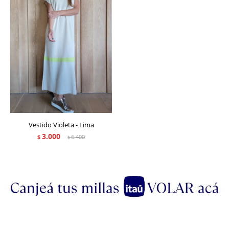
Vestido Violeta - Lima
3.000
$
6.400
$