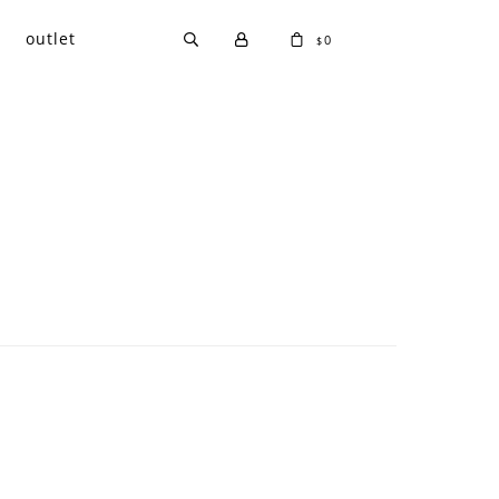
outlet
0
$