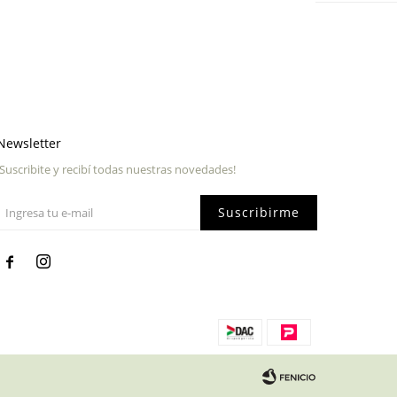
Newsletter
¡Suscribite y recibí todas nuestras novedades!
Suscribirme

