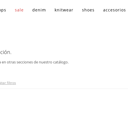
ops
sale
denim
knitwear
shoes
accesorios
ción.
a en otras secciones de nuestro catálogo.
itar filtros