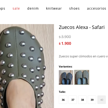
ops
sale
denim
knitwear
shoes
accesorios
Zuecos Alexa - Safari
3.900
$
1.900
$
Zuecos super cómodos en cuero v
Variantes:
Talle:
36
37
38
39
40