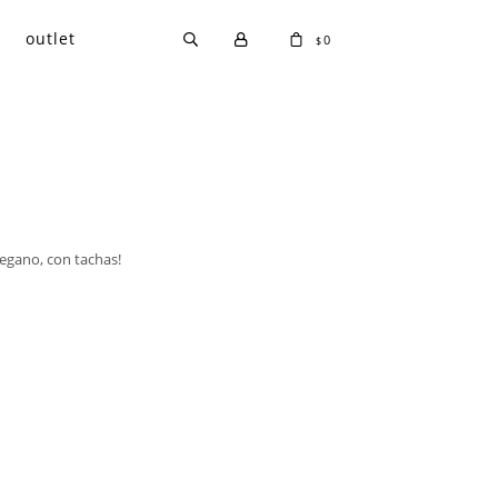
outlet
0
$
egano, con tachas!