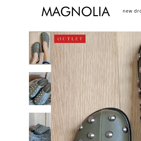
new dr