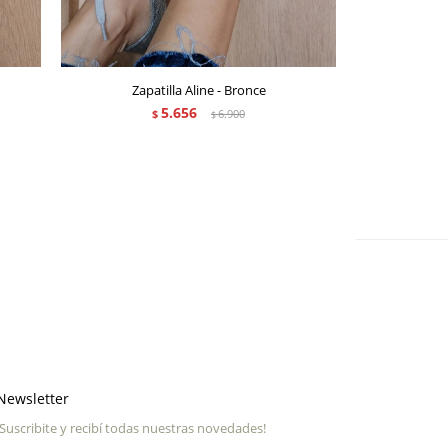
Zapatilla Aline - Bronce
Zapat
5.656
$
6.900
$
Newsletter
¡Suscribite y recibí todas nuestras novedades!