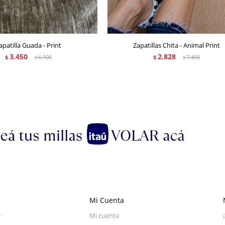
apatilla Guada - Print
Zapatillas Chita - Animal Print
3.450
2.828
$
6.900
$
7.400
$
$
Mi Cuenta
r
Mi cuenta