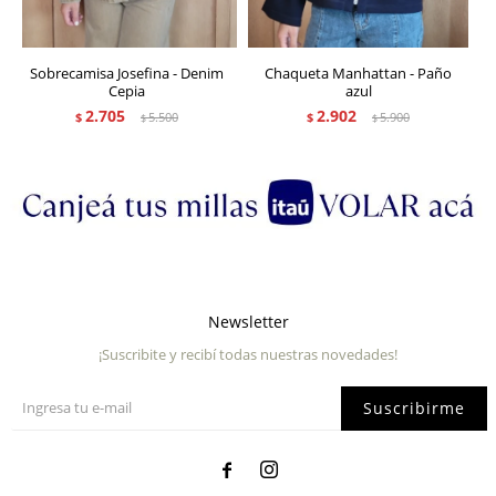
Sobrecamisa Josefina - Denim
Chaqueta Manhattan - Paño
Cepia
azul
2.705
2.902
$
5.500
$
5.900
$
$
Newsletter
¡Suscribite y recibí todas nuestras novedades!
Suscribirme

