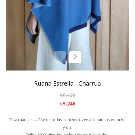
Ruana Estrella - Charrúa
6.400
$
5.246
$
Esta ruana es la FAV de todas, canchera, versátil, para usar noche
y día.
Tejida 100% algodón en los colores más lindos.