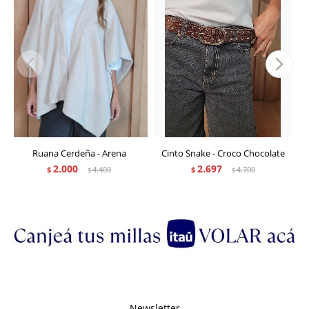
Ruana Cerdeña - Arena
Cinto Snake - Croco Chocolate
2.000
2.697
$
4.400
$
4.700
$
$
Newsletter