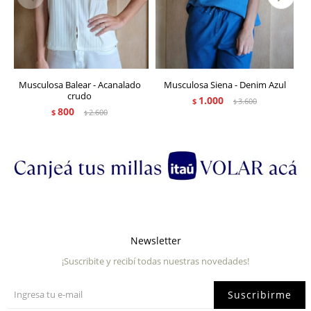
Musculosa Balear - Acanalado
Musculosa Siena - Denim Azul
crudo
1.000
$
3.600
$
800
$
2.600
$
Newsletter
¡Suscribite y recibí todas nuestras novedades!
Suscribirme