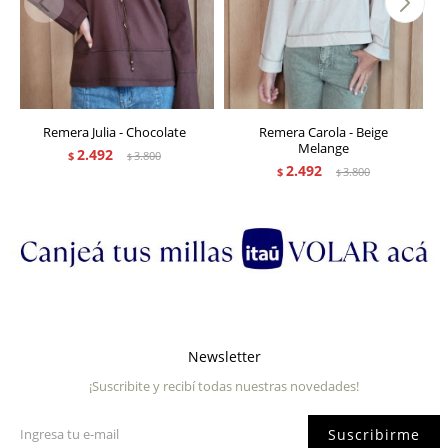
Remera Julia - Chocolate
Remera Carola - Beige
Melange
2.492
$
3.800
$
2.492
$
3.800
$
Newsletter
¡Suscribite y recibí todas nuestras novedades!
Suscribirme