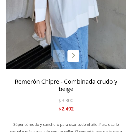
Remerón Chipre - Combinada crudo y
beige
3.800
$
2.492
$
Súper cómodo y canchero para usar todo el año. Para usarlo
casual o más arreglado con un collar. El comodín que no te vas a