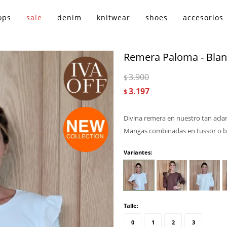
ops
sale
denim
knitwear
shoes
accesorios
Remera Paloma - Bla
3.900
$
3.197
$
Divina remera en nuestro tan ac
Mangas combinadas en tussor o b
Variantes:
Talle:
0
1
2
3