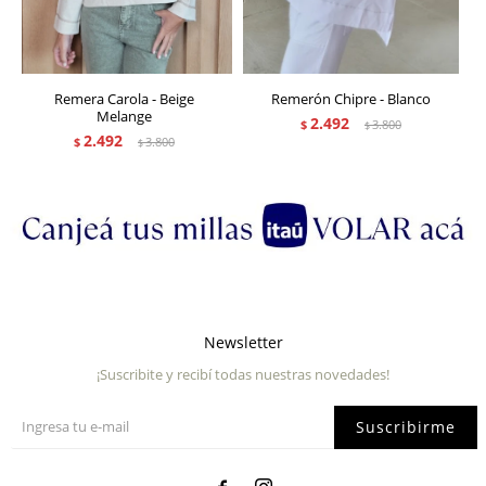
Remera Carola - Beige
Remerón Chipre - Blanco
Melange
2.492
$
3.800
$
2.492
$
3.800
$
Newsletter
¡Suscribite y recibí todas nuestras novedades!
Suscribirme