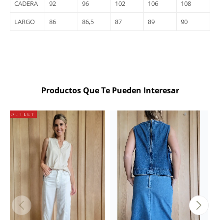
CADERA
92
96
102
106
108
LARGO
86
86,5
87
89
90
Productos Que Te Pueden Interesar