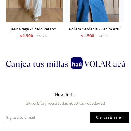
Jean Praga - Crudo Verano
Pollera Gardenia - Denim Azul
1.500
1.500
$
5.500
$
4.200
$
$
Newsletter
¡Suscribite y recibí todas nuestras novedades!
Suscribirme