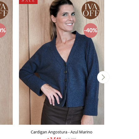
Cardigan Angostura - Azul Marino
Cardigan
3.541