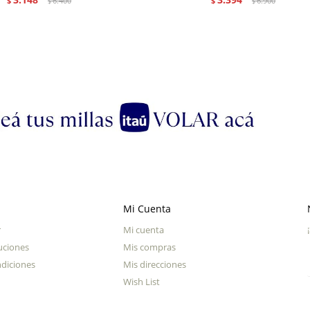
$
6.400
$
6.900
$
$
Mi Cuenta
r
Mi cuenta
uciones
Mis compras
diciones
Mis direcciones
Wish List