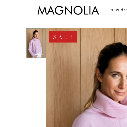
new dr