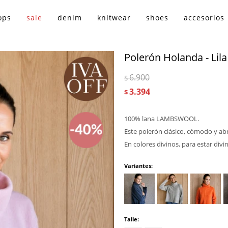
ops
sale
denim
knitwear
shoes
accesorios
Polerón Holanda - Lila
6.900
$
3.394
$
100% lana LAMBSWOOL.
Este polerón clásico, cómodo y ab
En colores divinos, para estar divi
Variantes:
Talle: