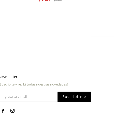
$
7.200
$
Newsletter
¡Suscribite y recibí todas nuestras novedades!
Suscribirme

