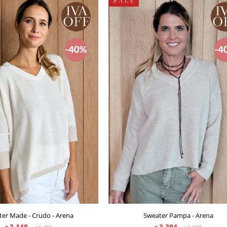
er Made - Crudo - Arena
Sweater Pampa - Arena
3.148
3.394