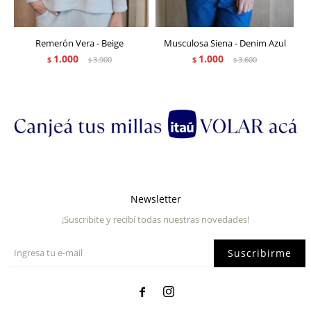
Remerón Vera - Beige
Musculosa Siena - Denim Azul
1.000
1.000
$
3.900
$
3.600
$
$
Newsletter
¡Suscribite y recibí todas nuestras novedades!
Suscribirme

