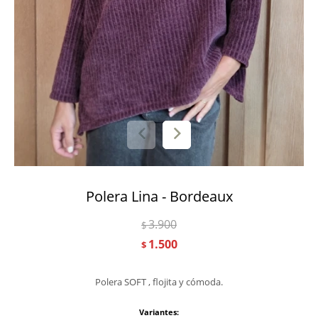
Polera Lina - Bordeaux
3.900
$
1.500
$
Polera SOFT , flojita y cómoda.
Variantes: