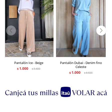
Pantalón Ice - Beige
Pantalón Dubai - Denim fino
Celeste
1.000
$
3.400
$
1.000
$
4.600
$