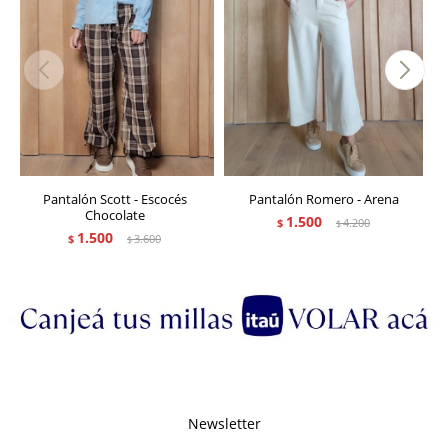
Pantalón Scott - Escocés
Pantalón Romero - Arena
Chocolate
1.500
$
4.200
$
1.500
$
3.600
$
Newsletter