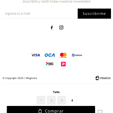
¡Suscribite y recibí todas nuestras novedades!
Suscribirme


© Copyright 2026 / Magnolia
Talle:
1
2
3
4
Comprar
Fenicio