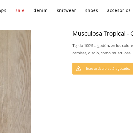
ops
sale
denim
knitwear
shoes
accesorios
Musculosa Tropical - 
Tejido 100% algodón, en los color
camisas, o solo, como musculosa.
Este artículo está agotado.