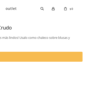
outlet
0
$
Crudo
es más lindos! Usalo como chaleco sobre blusas y