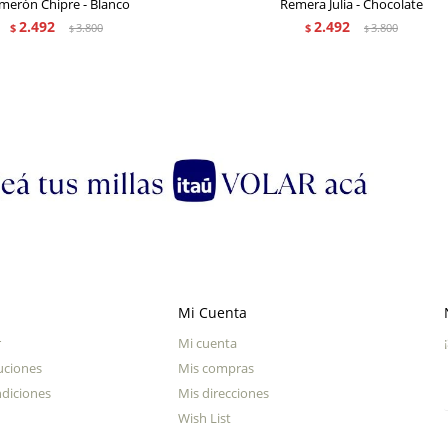
merón Chipre - Blanco
Remera Julia - Chocolate
2.492
2.492
$
3.800
$
3.800
$
$
Mi Cuenta
r
Mi cuenta
uciones
Mis compras
diciones
Mis direcciones
Wish List