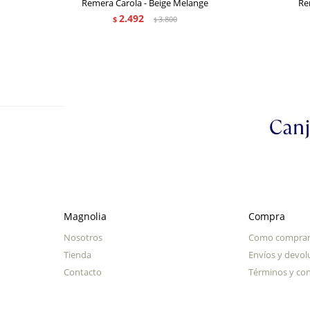
Remera Carola - Beige Melange
Re
2.492
$
3.800
$
Magnolia
Compra
Nosotros
Como compra
Tienda
Envíos y devol
Contacto
Términos y con