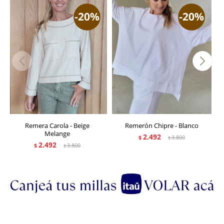
Remera Carola - Beige
Remerón Chipre - Blanco
Melange
2.492
$
3.800
$
2.492
$
3.800
$