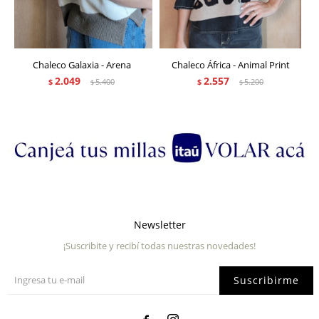
Chaleco Galaxia - Arena
Chaleco África - Animal Print
2.049
2.557
$
5.400
$
5.200
$
$
Newsletter
¡Suscribite y recibí todas nuestras novedades!
Suscribirme