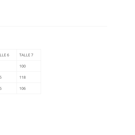
LLE 6
TALLE 7
100
5
118
6
106