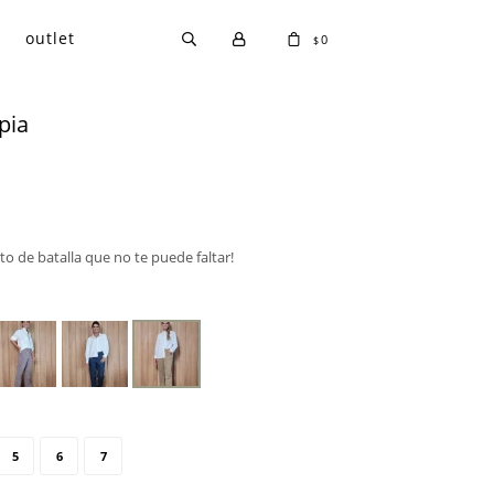
outlet
0
$
pia
lito de batalla que no te puede faltar!
5
6
7