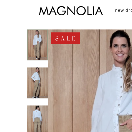
new dr