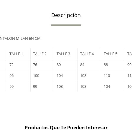
Descripción
ANTALON MILAN EN CM
TALLE 1
TALLE 2
TALLE 3
TALLE 4
TALLE 5
TA
72
76
80
84
88
90
96
100
104
108
110
11
99
99
103
103
104
10
Productos Que Te Pueden Interesar