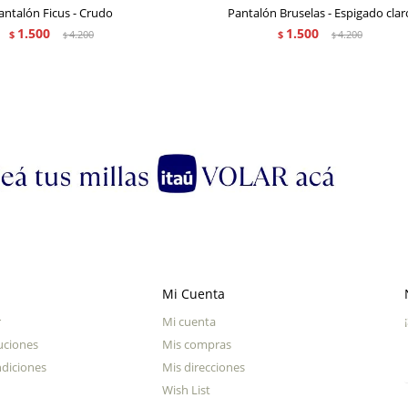
antalón Ficus - Crudo
Pantalón Bruselas - Espigado clar
1.500
1.500
$
4.200
$
4.200
$
$
Mi Cuenta
r
Mi cuenta
uciones
Mis compras
diciones
Mis direcciones
Wish List