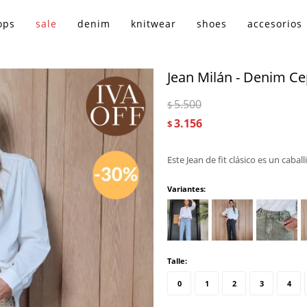
ops
sale
denim
knitwear
shoes
accesorios
Jean Milán - Denim Ce
5.500
$
3.156
$
Este Jean de fit clásico es un cabal
Variantes:
Talle:
0
1
2
3
4