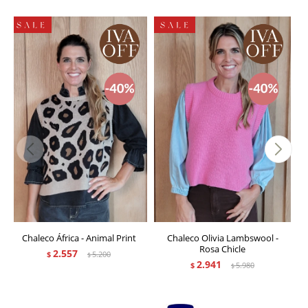
Chaleco África - Animal Print
Chaleco Olivia Lambswool -
Rosa Chicle
2.557
$
5.200
$
2.941
$
5.980
$