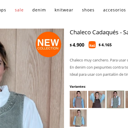
ops
sale
denim
knitwear
shoes
accesorios
Chaleco Cadaqués - Sa
4.900
4.165
$
$
Chaleco muy canchero. Para usar 
En denim con pespuntes contra tono
Ideal para usar con pantalón de tir
Variantes: