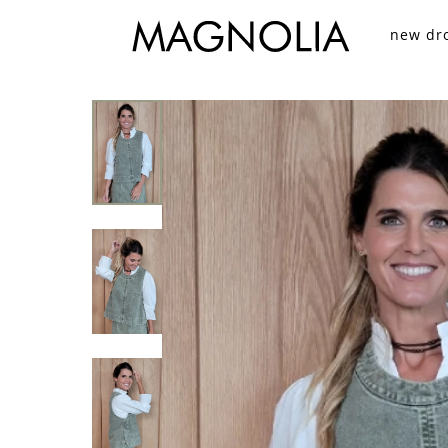
new dr