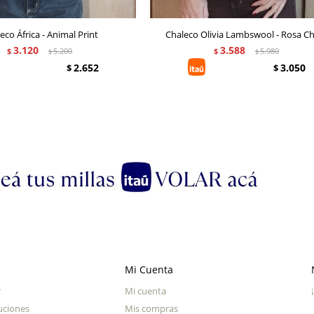
eco África - Animal Print
Chaleco Olivia Lambswool - Rosa Ch
3.120
3.588
$
5.200
$
5.980
$
$
2.652
3.050
$
$
Mi Cuenta
r
Mi cuenta
uciones
Mis compras