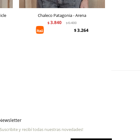
icle
Chaleco Patagonia - Arena
Chaleco
3.840
$
6.400
$
3.264
$
Newsletter
¡Suscribite y recibí todas nuestras novedades!