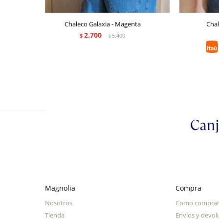
Chaleco Galaxia - Magenta
Chal
2.700
$
5.400
$
Magnolia
Compra
Nosotros
Como compra
Tienda
Envíos y devol