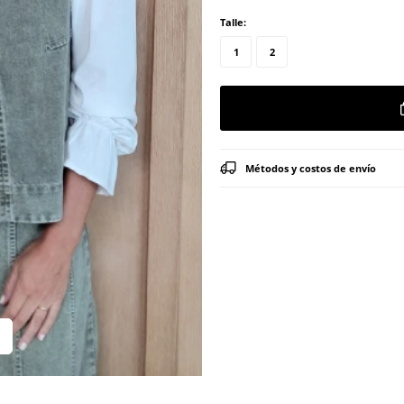
Talle:
1
2
Métodos y costos de envío