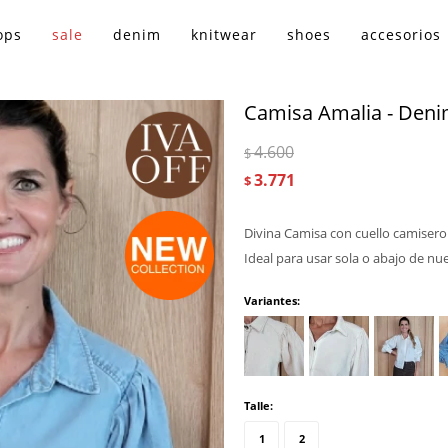
ops
sale
denim
knitwear
shoes
accesorios
Camisa Amalia - Deni
4.600
$
3.771
$
Divina Camisa con cuello camisero
Ideal para usar sola o abajo de nu
Variantes:
Talle:
1
2