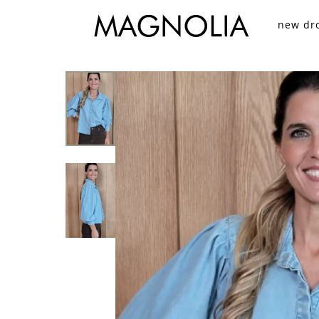
new dr