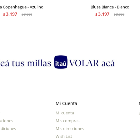
a Copenhague - Azulino
Blusa Bianca - Blanco
3.197
3.197
$
3.900
$
3.900
$
$
Mi Cuenta
r
Mi cuenta
uciones
Mis compras
diciones
Mis direcciones
Wish List