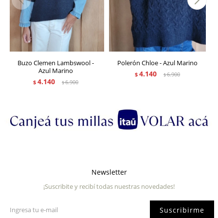
Buzo Clemen Lambswool -
Polerón Chloe - Azul Marino
Azul Marino
4.140
$
6.900
$
4.140
$
6.900
$
Newsletter
¡Suscribite y recibí todas nuestras novedades!
Suscribirme