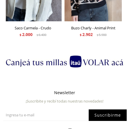
Saco Carmela - Crudo
Buzo Charly - Animal Print
2.000
2.902
$
6.400
$
5.900
$
$
Newsletter
¡Suscribite y recibí todas nuestras novedades!
Suscribirme