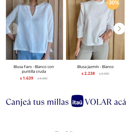
Blusa Faro - Blanco con
Blusa Jazmín - Blanco
puntilla cruda
2.238
$
3.900
$
1.639
$
4.400
$