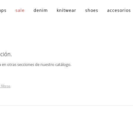
ops
sale
denim
knitwear
shoes
accesorios
ción.
a en otras secciones de nuestro catálogo.
filtros