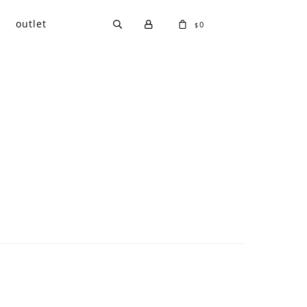
outlet
0
$