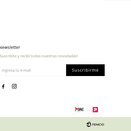
Newsletter
¡Suscribite y recibí todas nuestras novedades!
Suscribirme

