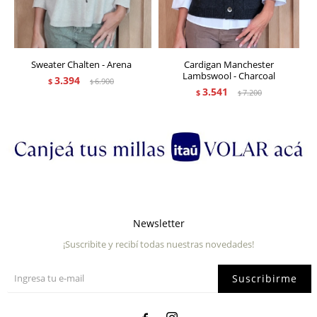
Sweater Chalten - Arena
Cardigan Manchester
Lambswool - Charcoal
3.394
$
6.900
$
3.541
$
7.200
$
Newsletter
¡Suscribite y recibí todas nuestras novedades!
Suscribirme