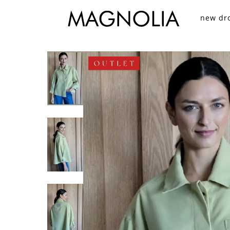
new dr