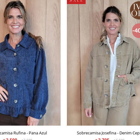
camisa Rufina - Pana Azul
Sobrecamisa Josefina - Denim Cep
2.500
2.705