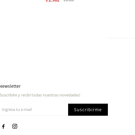
$
5.900
$
Newsletter
¡Suscribite y recibí todas nuestras novedades!
Suscribirme

