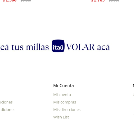
$
5.500
$
5.500
$
$
Mi Cuenta
r
Mi cuenta
uciones
Mis compras
diciones
Mis direcciones
Wish List