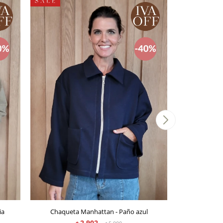
ia
Chaqueta Manhattan - Paño azul
Sobr
2.902