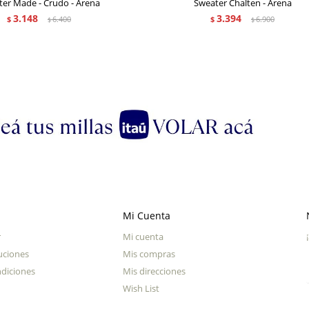
er Made - Crudo - Arena
Sweater Chalten - Arena
3.148
3.394
$
6.400
$
6.900
$
$
Mi Cuenta
r
Mi cuenta
uciones
Mis compras
diciones
Mis direcciones
Wish List