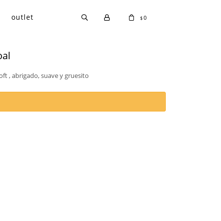
outlet
0
$
oal
ft , abrigado, suave y gruesito