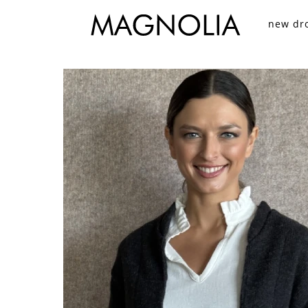
new dr