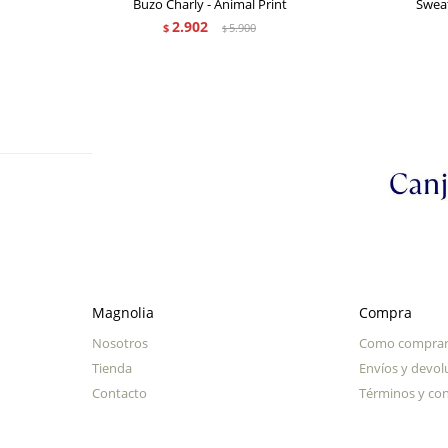
Buzo Charly - Animal Print
Sweat
2.902
$
5.900
$
Magnolia
Compra
Nosotros
Como compra
Tienda
Envíos y devol
Contacto
Términos y con