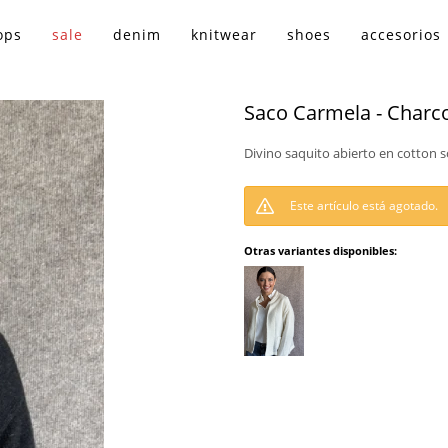
ops
sale
denim
knitwear
shoes
accesorios
Saco Carmela - Charc
Divino saquito abierto en cotton so
Este artículo está agotado.
Otras variantes disponibles: