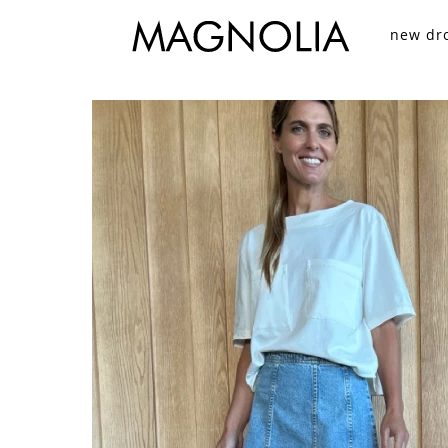
new dr