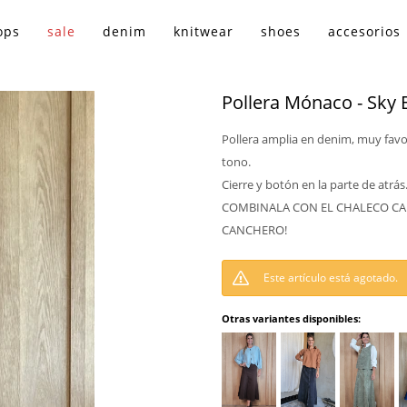
ops
sale
denim
knitwear
shoes
accesorios
Pollera Mónaco - Sky 
Pollera amplia en denim, muy favo
tono.
Cierre y botón en la parte de atrás
COMBINALA CON EL CHALECO CA
CANCHERO!
Este artículo está agotado.
Otras variantes disponibles: