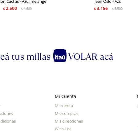
lón Cactus - Azul melange
Jean Oslo - Azul
2.500
3.156
$
4.600
$
5.500
$
$
Mi Cuenta
r
Mi cuenta
uciones
Mis compras
diciones
Mis direcciones
Wish List