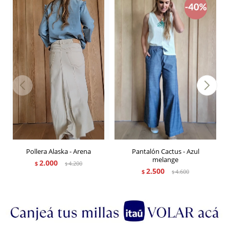
Pollera Alaska - Arena
Pantalón Cactus - Azul
melange
2.000
$
4.200
$
2.500
$
4.600
$