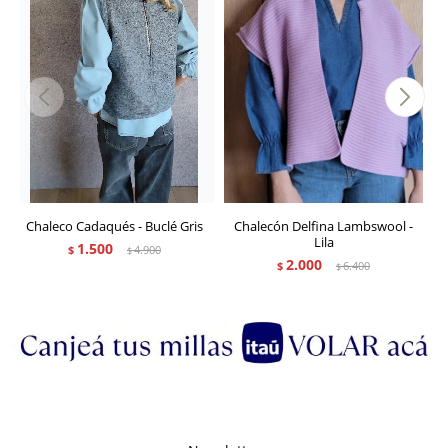
Chaleco Cadaqués - Buclé Gris
Chalecón Delfina Lambswool -
Lila
1.500
$
4.900
$
2.000
$
6.400
$