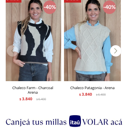
Chaleco Farm - Charcoal
Chaleco Patagonia - Arena
Arena
3.840
$
6.400
$
3.840
$
6.400
$