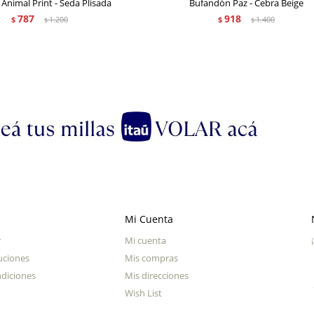
 Animal Print - Seda Plisada
Bufandón Paz - Cebra Beige
787
918
$
1.200
$
1.400
$
$
Mi Cuenta
r
Mi cuenta
uciones
Mis compras
diciones
Mis direcciones
Wish List