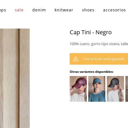
ops
sale
denim
knitwear
shoes
accesorios
Cap Tini - Negro
100% cuero, gorro tipo visera, talle
Este artículo está agotado.
Otras variantes disponibles: