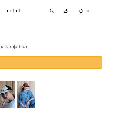
outlet
0
$
 único ajustable.