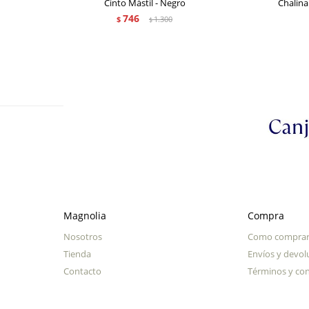
Cinto Mástil - Negro
Chalina
746
$
1.300
$
Magnolia
Compra
Nosotros
Como compra
Tienda
Envíos y devol
Contacto
Términos y con