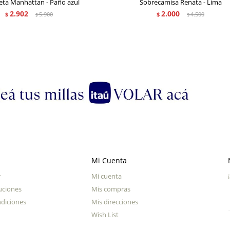
ta Manhattan - Paño azul
Sobrecamisa Renata - Lima
2.902
2.000
$
5.900
$
4.500
$
$
Mi Cuenta
r
Mi cuenta
uciones
Mis compras
diciones
Mis direcciones
Wish List