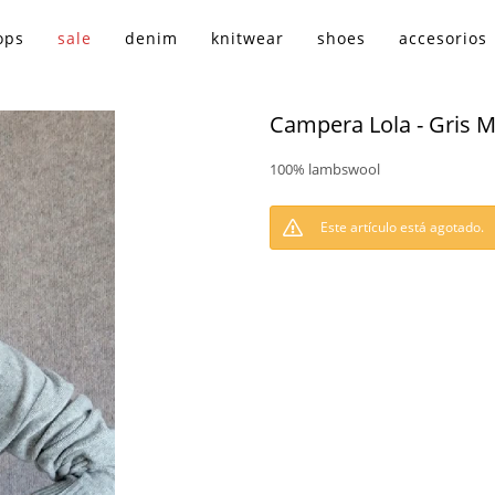
ops
sale
denim
knitwear
shoes
accesorios
Campera Lola - Gris 
100% lambswool
Este artículo está agotado.