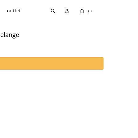
outlet
0
$
Melange