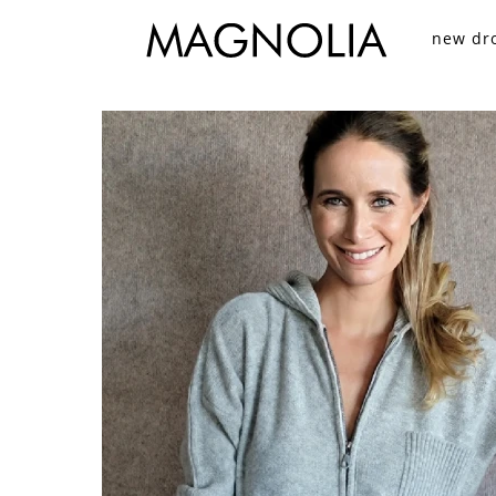
new dr