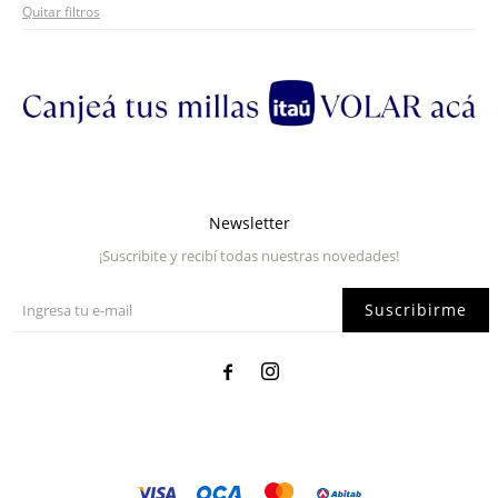
Quitar filtros
Newsletter
¡Suscribite y recibí todas nuestras novedades!
Suscribirme

